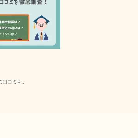
」
の口コミも。