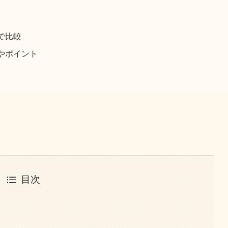
で比較
やポイント
目次
と
徴